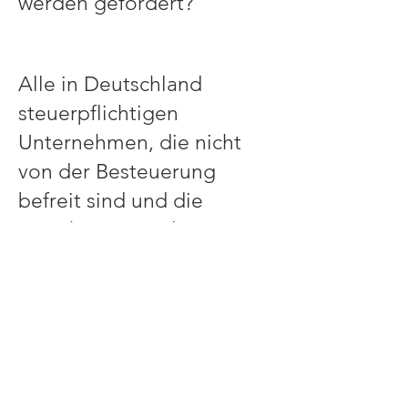
werden gefördert?
​Alle in Deutschland
steuerpflichtigen
Unternehmen, die nicht
von der Besteuerung
befreit sind und die
Forschungs- und
Entwicklungsprojekte
(FuE-Projekte)
durchführen, können die
Forschungszulage
beantragen. Dazu gehören
Kleinstunternehmen,