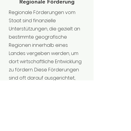
Regionale Förderung
Regionale Förderungen vom
Staat sind finanzielle
Unterstützungen, die gezielt an
bestimmte geografische
Regionen innerhalb eines
Landes vergeben werden, um
dort wirtschaftliche Entwicklung
zu fördern. Diese Förderungen
sind oft darauf ausgerichtet,
strukturschwache oder
benachteiligte Regionen zu
unterstützen und deren
Wettbewerbsfähigkeit zu
steigern. Sie können
Unternehmen, Kommunen oder